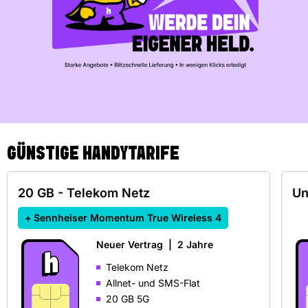
GÜNSTIGE HANDYTARIFE
20 GB - Telekom Netz
Un
+ Sennheiser Momentum True Wireless 4
Neuer Vertrag
|
2 Jahre
Telekom Netz
Allnet- und SMS-Flat
20 GB 5G