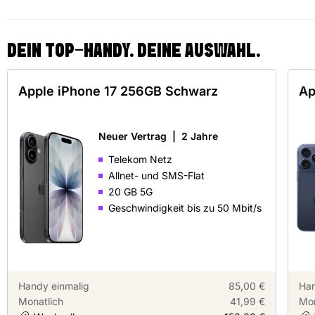
DEIN TOP-HANDY. DEINE AUSWAHL.
Apple iPhone 17 256GB Schwarz
Ap
Neuer Vertrag
|
2 Jahre
Telekom Netz
Allnet- und SMS-Flat
20 GB 5G
Geschwindigkeit bis zu 50 Mbit/s
Handy einmalig
85,00 €
Han
Monatlich
41,99 €
Mon