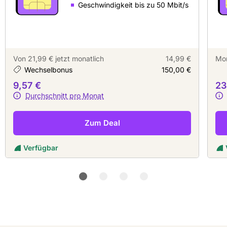
Geschwindigkeit bis zu 50 Mbit/s
Von 21,99 € jetzt monatlich
14,99 €
Mon
Wechselbonus
150,00 €
9,57 €
23
Durchschnitt pro Monat
Zum Deal
Verfügbar