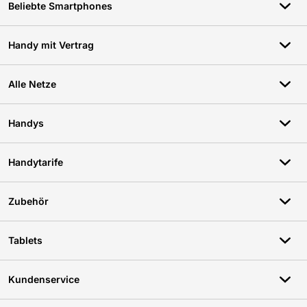
genug Power für den ganzen Tag zu bieten, egal ob Du Musik
Beliebte Smartphones
hörst, Deine Social Feeds checkst oder Serien streamst. Und
wenn es doch mal ans Ladekabel geht, sorgt der universelle USB-
C-Port dafür, dass Du flexibel bleibst, ohne lästige Adapter.
Handy mit Vertrag
## Moderne Software & KI
-Funktionalität
Alle Netze
Mit dem neuen iOS 18 bist Du bestens abgesichert: erweiterte
App-Berechtigungen und neueste Verschlüsselungsoptionen
beschützen Deine Daten. Und mit den smarten Antworten in der
Nachrichten-App wirst Du in Windeseile zum
Handys
Kommunikationsexperten. Besonders cool: Der AI-getriebene
Fotoassistent erstellt aus Deinen Eindrücken unvergessliche
Bildersammlungen, die Dir jedes Mal ein Lächeln entlocken, wenn
Handytarife
Du sie anschaust. Das gibt Dir ein richtig schönes Gefühl von
Qualität und Sicherheit im Alltag.
Zubehör
## Fazit
Das Apple iPhone 16e 128GB Schwarz ist perfekt für all jene, die
eine hohe Leistung, KI-Unterstützung und Umweltbewusstsein bei
preislicher Erschwinglichkeit schätzen. Die beeindruckende
Tablets
Kamera, die nahtlose Leistung und die zukunftssicheren Features
wie der universelle USB-C-Port und das nachhaltige Design
machen es zur ersten Wahl für Tech-Liebhaber. Warum also
Kundenservice
warten? Sichere Dir jetzt dieses innovative Stück Technologie
zum Einstiegspreis!