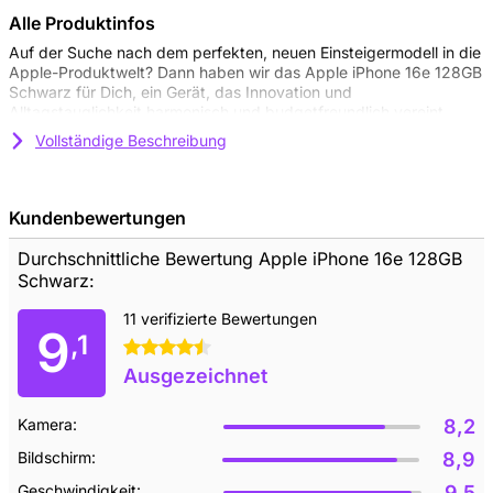
Alle Produktinfos
Auf der Suche nach dem perfekten, neuen Einsteigermodell in die
Apple-Produktwelt? Dann haben wir das Apple iPhone 16e 128GB
Schwarz für Dich, ein Gerät, das Innovation und
Alltagstauglichkeit harmonisch und budgetfreundlich vereint.
Dieses Schmuckstück bietet die perfekte Balance zwischen
Vollständige Beschreibung
Leistung und Nachhaltigkeit und hebt Dein Smartphone-Erlebnis
auf ein neues Level. Durch die Integration von über 30 %
recycelten Materialien bleibt das Design nicht nur hochwertig,
sondern auch umweltfreundlich. Es zeigt eindrucksvoll, wie High-
Kundenbewertungen
Tech, Erschwinglichkeit und Umweltbewusstsein Hand in Hand
gehen können.
Durchschnittliche Bewertung Apple iPhone 16e 128GB
## Wichtige Features im Überblick
Schwarz:
Wenn Du zu den Leuten gehörst, die ihre Smartphones für mehr
als nur zum Surfen und Telefonieren nutzen, dann hat das iPhone
11 verifizierte Bewertungen
9
16e genau das Richtige für Dich. Das raffinierte 48MP Fusion-
,1
4.5 Sterne
Kamera-System mit einem integrierten 2x-Teleobjektiv sorgt
Ausgezeichnet
dafür, dass Deine Fotos immer top sind, egal, ob Du in der
Dämmerung oder bei hellem Sonnenlicht knipst. So kannst Du
jede Erinnerung in gestochen scharfer Qualität festhalten. All das
Kamera:
8,2
wird durch die fortschrittliche optische Bildstabilisierung
unterstützt, die Verwacklungen den Kampf ansagt und selbst bei
Bildschirm:
8,9
schwierigen Lichtverhältnissen brillante Bilder ermöglicht.
Geschwindigkeit:
9,5