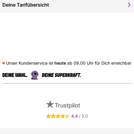
wahr werden. Das 48MP Fusion-System ist wie gemacht für
Deine Tarifübersicht
kreative Fotoshootings und spontane Schnappschüsse. Die
12MP-Zweifachkamera packt nochmal eine Schippe drauf für
ultraweite Landschaftsaufnahmen oder witzige Gruppenbilder,
sodass Du immer das ganze Bild bekommst. Dank der
verbesserten optischen Bildstabilisierung sind Deine Videos
ebenso beeindruckend wie Deine Fotos, auch bei wenig Licht.
Perfekt für Deine Instagram-Stories oder um tolle Erinnerungen
festzuhalten.
## Uneingeschränkte Performance & Alltagstauchglichkeit mit 5G
Ein uneingeschränktes Multitasking-Erlebnis bietet das smarte
iOS 18, das auf dem iPhone 16e läuft. Passe Dein Home-Display
Unser Kundenservice ist
heute
ab 09.00 Uhr für Dich erreichbar
mit Widgets an und genieße die smarten KI-Optimierungen, die
den Alltag einfach und schnell gestalten. Mit der 5G-
Unterstützung surfst Du blitzschnell im Netz und mit der Dual-
S
SIM-Funktion behältst Du Geschäft und Privatleben perfekt
getrennt. Der NFC-Chip bietet zusätzlichen Komfort für
Externe Shopbewertungen
kontaktloses Bezahlen oder schnelles Verbinden mit anderen
Geräten. Es gibt nichts, was Du mit diesem technischen Wunder
nicht anstellen kannst.
## Effizienter Akku & Kabelloses Laden
4,4
/ 5,0
4.4 Sterne
Kaum noch Kabelsalat dank der Möglichkeit für kabelloses Laden
– einfach Smartphone auflegen und los! Der Akku des iPhone 16e
ist darauf ausgelegt, mit Deinem Lebensstil Schritt zu halten und