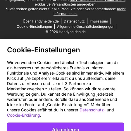
iOS 26 holst du das Maximum aus deinem iPhone 17 heraus.
exklusive Versandkosten angegeben.
*Lieferzeiten gelten nicht für alle Produkte oder Versandmethoden:
mehr
Intelligent verbunden mit eSIM
Informationen.
Das iPhone 17 ermöglicht dir eine noch flexiblere Konnektivität.
Über Handyhelden.de
Datenschutz
Impressum
Dank der integrierten Dual-eSIM wird keine physische SIM-Karte
Cookie-Einstellungen
Allgemeine Geschäftsbedingungen
mehr benötigt, wobei weiterhin Platz für eine Nano-SIM
© 2026 Handyhelden.de
vorhanden ist, falls du das bevorzugst. Besonders praktisch für
Vielreisende: Du kannst problemlos zwischen deinem
Heimatvertrag und einem lokalen Tarif im Ausland wechseln.
Cookie-Einstellungen
Selbstverständlich unterstützt das iPhone 17 auch moderne
Standards wie 5G, Wi-Fi 7 und Bluetooth 6, für schnelle und
stabile Verbindungen überall.
Wir verwenden Cookies und ähnliche Technologien, um dir
ein besseres und persönlicheres Erlebnis zu bieten.
Funktionale und Analyse-Cookies sind immer aktiv. Mit einem
Das iPhone 17 ist bereit für deine Zukunft
Klick auf „Akzeptieren“ erlaubst du uns außerdem, deine
Das iPhone 17 ist nicht einfach nur ein weiteres Upgrade, sondern
Daten zu erfassen und sie mit 3 Partnern zu
ein zukunftsorientiertes Gerät. Mit dem kraftvollen A19 Chip und
Marketingzwecken zu teilen. So können wir dir relevante
der Integration von Apple Intelligence ist es bestens gerüstet für
Werbung zeigen. Du kannst deine Einwilligung jederzeit
die Technologien von morgen. Das fortschrittliche 48-MP-Dual-
widerrufen oder ändern. Scrolle dazu ans Seitenende und
Fusion-Kamerasystem und die 18-MP-Centre-Stage-Frontkamera
klicke im Footer auf „Cookie-Einstellungen“. Mehr über
bringen Fotografie und Videoaufnahmen auf ein neues Niveau. In
unsere Cookies erfährst du in unserer
Datenschutz-
und
Kombination mit dem größeren Akku samt Schnellladefunktion,
Cookie-Erklärung
.
dem überarbeiteten Design mit dünneren Rändern und dem
modernen iOS 26 übertrifft dieses Modell seine Vorgänger in
jeder Hinsicht. Das iPhone 17 vereint Leistung, Ausdauer und
Akzeptieren