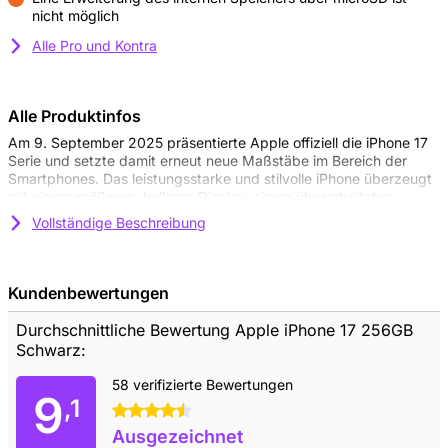
nicht möglich
Kontra
Alle Pro und Kontra
Alle Produktinfos
Am 9. September 2025 präsentierte Apple offiziell die iPhone 17
Serie und setzte damit erneut neue Maßstäbe im Bereich der
Smartphones. Das leistungsstarke und stilvolle iPhone überzeugt
mit einem größeren, helleren Display, einem überarbeiteten
Design mit schmaleren Bildschirmrändern sowie dem
Vollständige Beschreibung
ultraschnellen A19-Chip. Dank der verbesserten 48-MP-Kamera,
intelligenter Apple-Intelligence-Funktionen und dem neuen iOS
26 eignet sich das Apple iPhone 17 256GB Schwarz perfekt für
alle Aufgaben des Alltags, ob gestochen scharfe Fotos, flüssiges
Kundenbewertungen
Gaming oder produktives Multitasking. Auch bei der Akkulaufzeit
wurden spürbare Verbesserungen erzielt. Kurz gesagt: Das
Durchschnittliche Bewertung Apple iPhone 17 256GB
iPhone 17 ist ein hochwertiges und zukunftsfähiges Smartphone,
Schwarz:
das jeder Herausforderung gewachsen ist.
58 verifizierte Bewertungen
9
Brillantes Display mit ProMotion
,1
4.5 Sterne
Das Display des iPhone 17 überzeugt mit beeindruckender
Ausgezeichnet
Bildqualität. Es verfügt über ein 6,3 Zoll großes Super Retina XDR