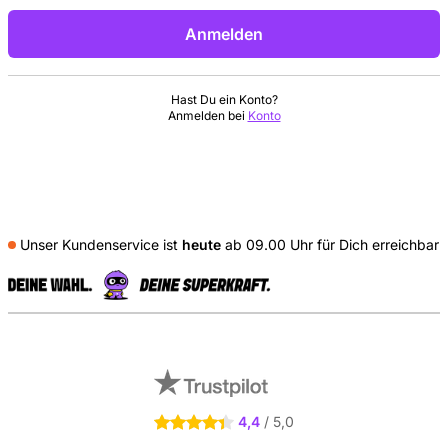
Anmelden
Hast Du ein Konto?
Anmelden bei
Konto
Unser Kundenservice ist
heute
ab 09.00 Uhr für Dich erreichbar
S
Externe Shopbewertungen
4,4
/ 5,0
4.4 Sterne