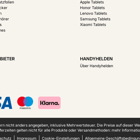
tzfolien
Apple Tablets
acker
Honor Tablets
n
Lenovo Tablets
hörer
Samsung Tablets
s
Xiaomi Tablets
hes
BIETER
HANDYHELDEN
Über Handyhelden
fern nicht anders angegeben, inklusive Mehrwertsteuer.
Die Preise auf dieser W
ferzeiten gelten nicht für alle Produkte oder Versandmethoden:
mehr Informatio
schutz
Impressum
Cookie-Einstellungen
Allgemeine Geschäftsbedingu