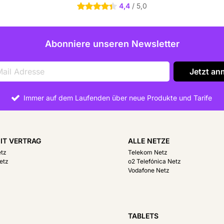
4,4
/ 5,0
4.4 Sterne
Abonniere unseren Newsletter
Jetzt an
Immer auf dem Laufenden über neue Produkte und Tarife
IT VERTRAG
ALLE NETZE
etz
Telekom Netz
etz
o2 Telefónica Netz
Vodafone Netz
R
TABLETS