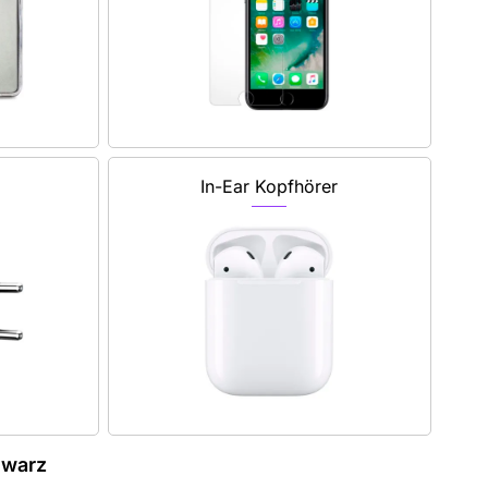
In-Ear Kopfhörer
hwarz