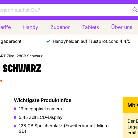
arife
Handy
Zubehör
Tablets
Über uns
kgaberecht
Handyhelden auf Trustpilot.com: 4.4/5
RT.7lite 128GB Schwarz
B SCHWARZ
er
Wichtigste Produktinfos
Mit 
13 megapixel camera
5.45 Zoll LCD-Display
Der E
128 GB Speicherplatz (Erweiterbar mit Micro
Lager
SD)
erhält