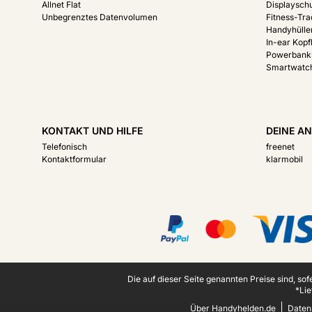
Allnet Flat
Displayschu
Unbegrenztes Datenvolumen
Fitness-Tr
Handyhülle
In-ear Kopf
Powerbank
Smartwatc
KONTAKT UND HILFE
DEINE AN
Telefonisch
freenet
Kontaktformular
klarmobil
Zertifikate, Zahlungsmittel, Lieferdienstpartner
Juristische Fußzeile
Die auf dieser Seite genannten Preise sind, so
*Lie
Über Handyhelden.de
Daten