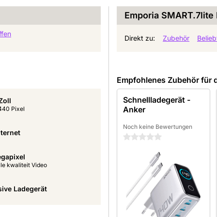
Emporia SMART.7lite 
ffen
Direkt zu:
Zubehör
Belie
Empfohlenes Zubehör für 
Schnellladegerät -
Zoll
Anker
440 Pixel
Noch keine Bewertungen
ternet
0 Sterne
gapixel
e kwaliteit Video
sive Ladegerät