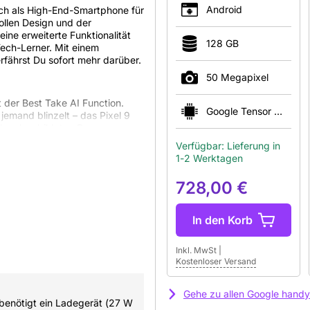
Android
ch als High-End-Smartphone für
ollen Design und der
eine erweiterte Funktionalität
128 GB
 Tech-Lerner. Mit einem
fährst Du sofort mehr darüber.
50 Megapixel
t der Best Take AI Function.
Google Tensor G5
jemand blinzelt – das Pixel 9
ler abgebildeten Personen.
 leistungsstarken Drei-Kamera-
Verfügbar: Lieferung in
 und detaillierter festgehalten
1-2 Werktagen
728,00 €
lrate von 1Hz bis satten 120Hz
en scrollst, Action-Spiele
In den Korb
tet flüssige Visuals und spart
 Metall gepackt und zertifiziert
 all Deine Abenteuer, egal, ob
Inkl. MwSt
|
Kostenloser Versand
ür, dass alle Deine Videocalls
Gehe zu allen Google handy
 mit 50 MP plus zwei Mal 48 MP
 benötigt ein Ladegerät (27 W