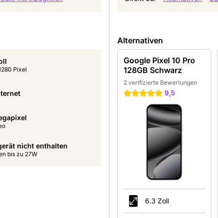
Alternativen
Google Pixel 10 Pro
oll
128GB Schwarz
280 Pixel
2 verifizierte Bewertungen
9,5
ternet
5 Sterne
egapixel
eo
erät nicht enthalten
en bis zu 27W
6.3 Zoll