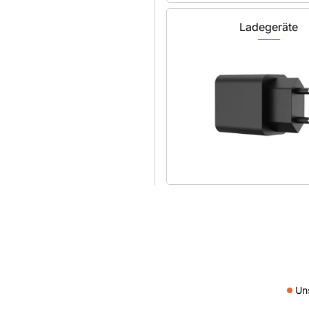
Ladegeräte
Un
Social me