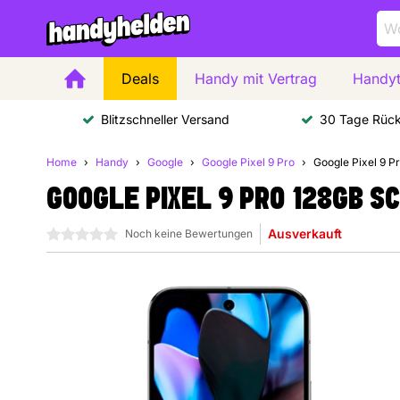
Deals
Handy mit Vertrag
Handyt
Blitzschneller Versand
30 Tage Rüc
Home
Handy
Google
Google Pixel 9 Pro
Google Pixel 9 
GOOGLE PIXEL 9 PRO 128GB 
Ausverkauft
0 Sterne
Noch keine Bewertungen