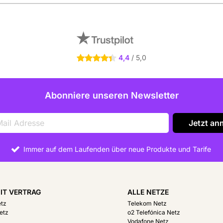
4,4
/ 5,0
4.4 Sterne
Abonniere unseren Newsletter
Jetzt an
Immer auf dem Laufenden über neue Produkte und Tarife
IT VERTRAG
ALLE NETZE
etz
Telekom Netz
etz
o2 Telefónica Netz
Vodafone Netz