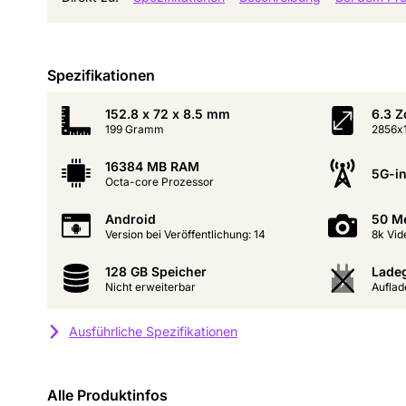
Spezifikationen
152.8 x 72 x 8.5 mm
6.3 Z
199 Gramm
2856x1
16384 MB RAM
5G-in
Octa-core Prozessor
Android
50 M
Version bei Veröffentlichung: 14
8k Vid
128 GB Speicher
Ladeg
Nicht erweiterbar
Auflad
Ausführliche Spezifikationen
Alle Produktinfos