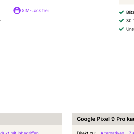
SIM-Lock frei
Blit
30 
Uns
Google Pixel 9 Pro ka
dukt mit inbegriffen
Direkt zu:
Alternativen
Zu