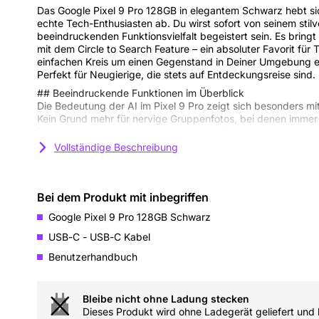
Das Google Pixel 9 Pro 128GB in elegantem Schwarz hebt si
echte Tech-Enthusiasten ab. Du wirst sofort von seinem stilv
beeindruckenden Funktionsvielfalt begeistert sein. Es bringt 
mit dem Circle to Search Feature – ein absoluter Favorit für
einfachen Kreis um einen Gegenstand in Deiner Umgebung er
Perfekt für Neugierige, die stets auf Entdeckungsreise sind.
## Beeindruckende Funktionen im Überblick
Die Bedeutung der AI im Pixel 9 Pro zeigt sich besonders mi
Kein Grund mehr für nervige Gruppenfotos, bei denen immer 
Pro kombiniert automatisch die besten Gesichtsausdrücke al
Videos erhältst Du in atemberaubender 8K-Qualität dank der
Vollständige Beschreibung
Kombo auf der Rückseite. Deine Erinnerungen werden schärfer
als je zuvor.
## Design & Display für anspruchsvolle Nutzer
Bei dem Produkt mit inbegriffen
Mit einem 6,3-Zoll-OLED-Display und variabler Bildwiederho
ist dieses Gerät ein Augenschmaus. Ob Du durch soziale Medi
Google Pixel 9 Pro 128GB Schwarz
zockst oder Dich in einem Film verlierst – das Pixel 9 Pro bie
USB-C - USB-C Kabel
gleichzeitig an Akku. In ein robustes, elegantes Gehäuse aus
mit IP68, fühlt es sich so gut an, wie es aussieht. Perfekt für
Benutzerhandbuch
drinnen oder draußen.
## Fotografie auf neuem Niveau
Ein 42-MP-Selfie-Objektiv, das 4K-Videos aufnimmt, sorgt daf
Bleibe nicht ohne Ladung stecken
und Vlogs kristallklar sind. Die Rückenkameraconfiguration
Dieses Produkt wird ohne Ladegerät geliefert und