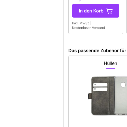
 und AI-gestütztem Alltag. Mit
ion ist der Langzeitnutzen
In den Korb
nd noch dazu der Kreativität
ng. Schlage jetzt zu und
Inkl. MwSt
|
Kostenloser Versand
Das passende Zubehör für 
Hüllen