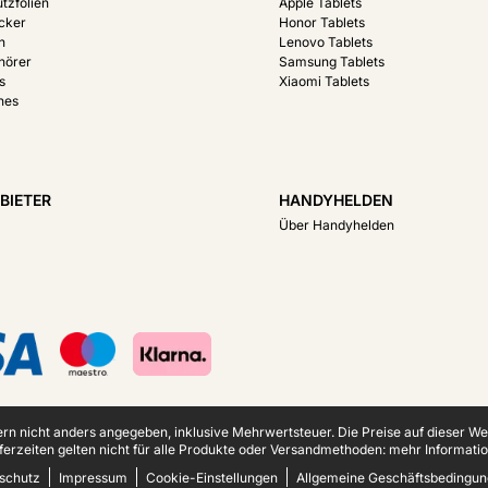
tzfolien
Apple Tablets
acker
Honor Tablets
n
Lenovo Tablets
hörer
Samsung Tablets
s
Xiaomi Tablets
hes
BIETER
HANDYHELDEN
Über Handyhelden
fern nicht anders angegeben, inklusive Mehrwertsteuer.
Die Preise auf dieser W
ferzeiten gelten nicht für alle Produkte oder Versandmethoden:
mehr Informatio
schutz
Impressum
Cookie-Einstellungen
Allgemeine Geschäftsbedingu