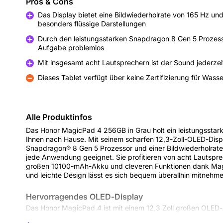
Pros & Cons
Das Display bietet eine Bildwiederholrate von 165 Hz un
besonders flüssige Darstellungen
Pro
Durch den leistungsstarken Snapdragon 8 Gen 5 Prozesso
Aufgabe problemlos
Pro
Mit insgesamt acht Lautsprechern ist der Sound jederzeit
Pro
Dieses Tablet verfügt über keine Zertifizierung für Wasse
Kontra
Alle Produktinfos
Das Honor MagicPad 4 256GB in Grau holt ein leistungsstark
Ihnen nach Hause. Mit seinem scharfen 12,3-Zoll-OLED-Disp
Snapdragon® 8 Gen 5 Prozessor und einer Bildwiederholrate 
jede Anwendung geeignet. Sie profitieren von acht Lautspre
großen 10100-mAh-Akku und cleveren Funktionen dank Mag
und leichte Design lässt es sich bequem überallhin mitnehme
Hervorragendes OLED-Display
Das Honor MagicPad 4 ist mit einem 12,3 Zoll großen OLED-B
eine Auflösung von 3000 x 1920 Pixeln bietet. Durch die Dars