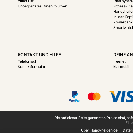
Allnet Flat
Displayschu
Unbegrenztes Datenvolumen
Fitness-Tr
Handyhülle
In-ear Kopf
Powerbank
Smartwatc
KONTAKT UND HILFE
DEINE AN
Telefonisch
freenet
Kontaktformular
klarmobil
Zertifikate, Zahlungsmittel, Lieferdienstpartner
Juristische Fußzeile
Die auf dieser Seite genannten Preise sind, so
*Lie
Über Handyhelden.de
Daten