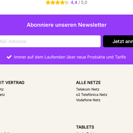
4,4
/ 5,0
4.4 Sterne
, wodurch Sie von schnellen und
Abonniere unseren Newsletter
 flüssig streamen und Zubehör
C und moderner kabelloser
as Maximum aus Ihrem Tablet
Jetzt an
Immer auf dem Laufenden über neue Produkte und Tarife
IT VERTRAG
ALLE NETZE
etz
Telekom Netz
etz
o2 Telefónica Netz
Vodafone Netz
R
TABLETS