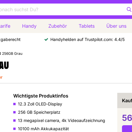
arife
Handy
Zubehör
Tablets
Über uns
kgaberecht
Handyhelden auf Trustpilot.com: 4.4/5
4 256GB Grau
AU
er
Wichtigste Produktinfos
Kauf
12.3 Zoll OLED-Display
256 GB Speicherplatz
56
13 megapixel camera, 4k Videoaufzeichnung
10100 mAh Akkukapazität