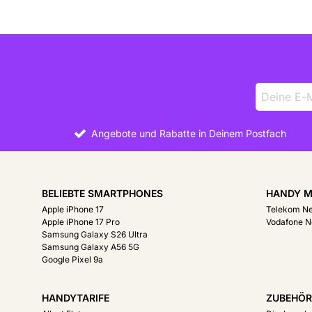
ausgedehnte Streaming-Sessions.
Stabile Verbindungen mit moderner Technik
Das Honor MagicPad 4 unterstützt WiFi 7 und Bluetooth 6.0
zuverlässigen Verbindungen profitieren. Inhalte lassen sich
wie Kopfhörer oder Tastaturen einfach verbinden. Mit USB-
Technik bleiben Sie flexibel in der Nutzung. So holen Sie d
heraus.
Angebote und Rabatte in Deinem Postfach
BELIEBTE SMARTPHONES
HANDY M
Apple iPhone 17
Telekom N
Apple iPhone 17 Pro
Vodafone N
Samsung Galaxy S26 Ultra
Samsung Galaxy A56 5G
Google Pixel 9a
HANDYTARIFE
ZUBEHÖ