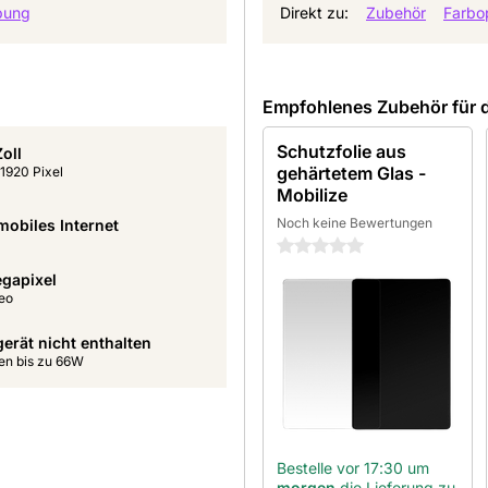
bung
Direkt zu:
Zubehör
Farbo
Empfohlenes Zubehör für 
Schutzfolie aus
Zoll
gehärtetem Glas -
1920 Pixel
Mobilize
Noch keine Bewertungen
mobiles Internet
0 Sterne
gapixel
eo
erät nicht enthalten
en bis zu 66W
Bestelle vor 17:30 um
morgen
die Lieferung zu