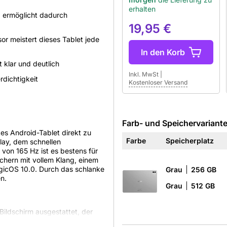
erhalten
d ermöglicht dadurch
19,95 €
r meistert dieses Tablet jede
In den Korb
 klar und deutlich
Inkl. MwSt
|
rdichtigkeit
Kostenloser Versand
Farb- und Speichervariant
es Android-Tablet direkt zu
Farbe
Speicherplatz
lay, dem schnellen
von 165 Hz ist es bestens für
chern mit vollem Klang, einem
icOS 10.0. Durch das schlanke
Grau
256 GB
n.
Grau
512 GB
ildschirm ausgestattet, der
tellung von über 1 Milliarde