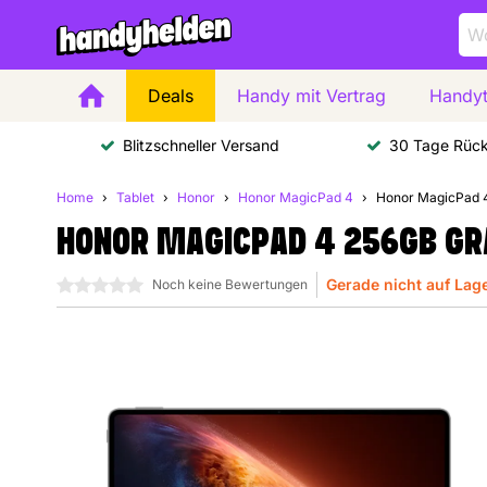
Deals
Handy mit Vertrag
Handyt
Blitzschneller Versand
30 Tage Rüc
Home
Tablet
Honor
Honor MagicPad 4
Honor MagicPad 
HONOR MAGICPAD 4 256GB GR
Gerade nicht auf Lag
0 Sterne
Noch keine Bewertungen