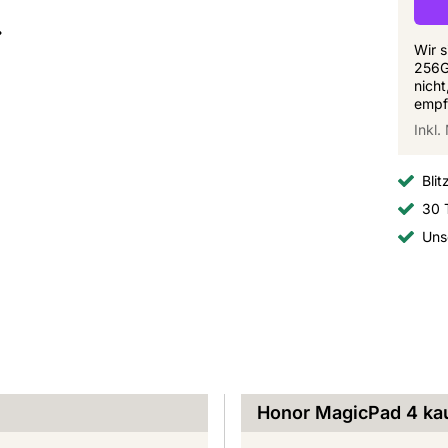
Wir s
256G
nicht
empf
Inkl
Blit
30 
Uns
Honor MagicPad 4 kau