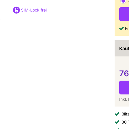
SIM-Lock frei
Fr
Kauf
76
Inkl
Blit
30 