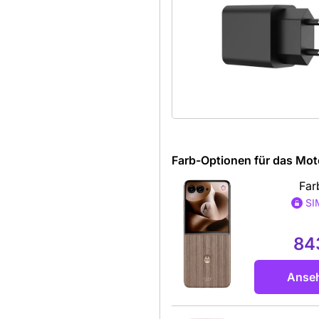
Farb-Optionen für das Moto
Far
SI
84
Anse