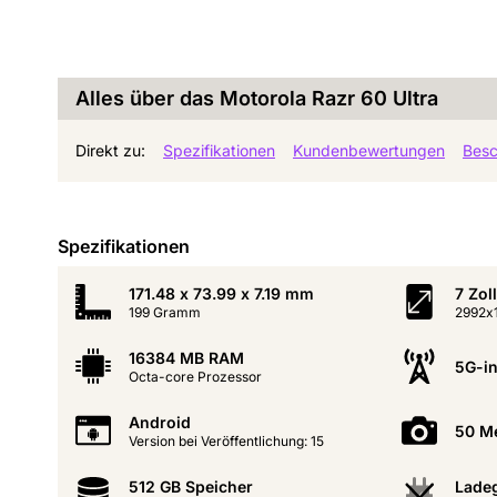
Alles über das Motorola Razr 60 Ultra
Direkt zu:
Spezifikationen
Kundenbewertungen
Besc
Spezifikationen
171.48 x 73.99 x 7.19 mm
7 Zoll
199 Gramm
2992x1
16384 MB RAM
5G-in
Octa-core Prozessor
Android
50 M
Version bei Veröffentlichung: 15
512 GB Speicher
Ladeg