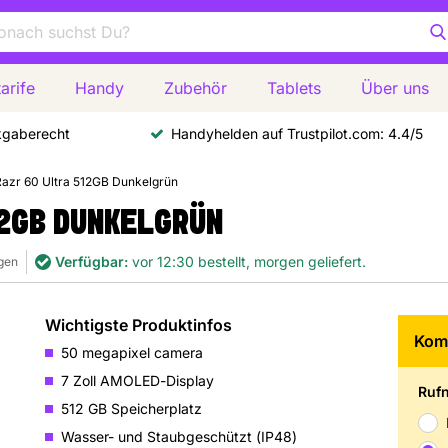
arife
Handy
Zubehör
Tablets
Über uns
kgaberecht
Handyhelden auf Trustpilot.com: 4.4/5
Razr 60 Ultra 512GB Dunkelgrün
12GB DUNKELGRÜN
Verfügbar:
vor 12:30 bestellt, morgen geliefert.
ngen
Wichtigste Produktinfos
Komb
50 megapixel camera
7 Zoll AMOLED-Display
Ruf
512 GB Speicherplatz
Wasser- und Staubgeschützt (IP48)