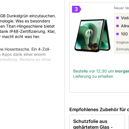
Neuer Ve
3
12GB Dunkelgrün einzutauchen.
Vod
hnologie. Was es besonders
Alln
gen Titan-Hingeschiene bietet
ank IP48-Zertifizierung. Klar,
100
r macht echt was her.
Insgesa
ne Hosentasche. Ein 4-Zoll-
Einmali
n Apps dank einer enorm
arstellung. Bediene es ohne
 sorgen für Schutz bei täglichen
n eine unvergleichbare Note
Bestelle vor 12:30 um
morge
Lieferung zu erhalten
tenverhältnis alle Inhalte
 Hand halten kannst. Diese
ssions zu einem visuellen
fähigen Gehäuse und der
 die einfach Freude bereitet.
Empfohlenes Zubehör für d
Schutzfolie aus
gehärtetem Glas -
it den perfekten Moment auf