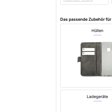
ngerabdruckscanner und
en keine Gedanken zu machen.
Das passende Zubehör für 
s abgesichert und Du steuerst
Hüllen
nn liegst Du mit dem Motorola
ile sind das unvergleichliche
le Leistung. Lass Dich
ssliche! Schnapp Dir diesen
Ladegeräte