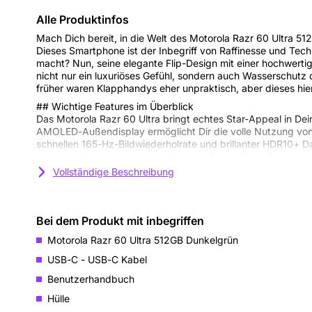
Alle Produktinfos
Mach Dich bereit, in die Welt des Motorola Razr 60 Ultra 5
Dieses Smartphone ist der Inbegriff von Raffinesse und Tec
macht? Nun, seine elegante Flip-Design mit einer hochwerti
nicht nur ein luxuriöses Gefühl, sondern auch Wasserschutz d
früher waren Klapphandys eher unpraktisch, aber dieses hie
## Wichtige Features im Überblick
Das Motorola Razr 60 Ultra bringt echtes Star-Appeal in Dei
AMOLED-Außendisplay ermöglicht Dir die volle Nutzung vo
schnellen 165-Hz-Bildwiederholrate und brillanter HDR10+ D
Angst vor Kratzern, denn die Corning Gorilla Glass Ceramics
Missgeschicken. Der Klappmechanismus verleiht dem Ganze
Vollständige Beschreibung
und sichert Dir neidische Blicke.
## Design & Display
Der 7-Zoll-AMOLED-Bildschirm schafft es mit seinem 22:9-Sei
Bei dem Produkt mit inbegriffen
perfekt darzustellen, während Du das Gerät bequem in einer
wendige Schönheit macht Netflix-Marathons oder Gaming-Se
Motorola Razr 60 Ultra 512GB Dunkelgrün
Erlebnis der besonderen Art. Kombiniert mit dem strapazier
USB-C - USB-C Kabel
stilvollen Titanlegierung, strahlt es eine urbane Eleganz aus,
Benutzerhandbuch
## Kamera
-Meisterwerk
Hülle
Mit der 50MP-Kamera vom Razr 60 Ultra bist Du immer bere