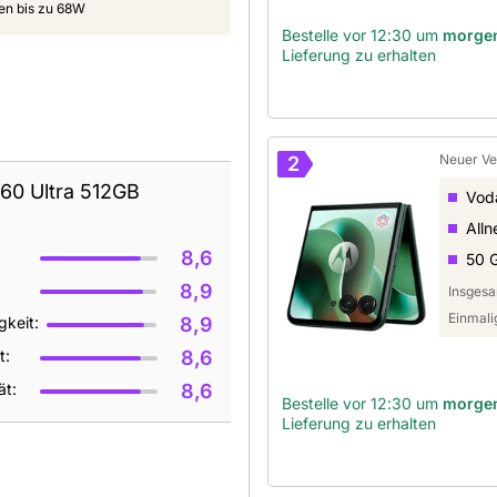
en bis zu 68W
Bestelle vor 12:30 um
morge
Lieferung zu erhalten
Neuer Ve
2
60 Ultra 512GB
Vod
Alln
8,6
50 
8,9
Insgesa
Einmali
keit:
8,9
t:
8,6
ät:
8,6
Bestelle vor 12:30 um
morge
Lieferung zu erhalten