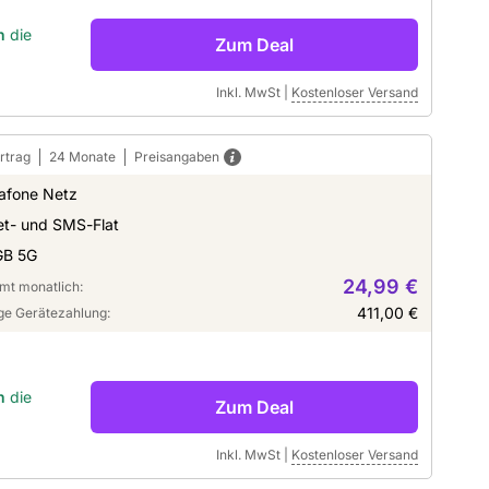
n
die
Zum Deal
Inkl. MwSt
|
Kostenloser Versand
rtrag
24 Monate
Preisangaben
afone Netz
et- und SMS-Flat
GB 5G
24,99 €
mt monatlich:
411,00 €
ge Gerätezahlung:
n
die
Zum Deal
Inkl. MwSt
|
Kostenloser Versand