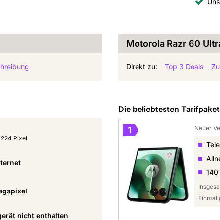
Uns
Motorola Razr 60 Ultr
hreibung
Direkt zu:
Top 3 Deals
Zu
Die beliebtesten Tarifpake
Neuer Ve
1
224 Pixel
Tel
Alln
ternet
140
Insgesa
egapixel
Einmali
erät nicht enthalten