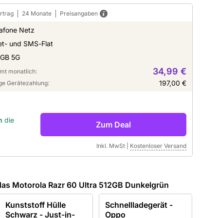
rtrag
24 Monate
Preisangaben
afone Netz
et- und SMS-Flat
 GB 5G
34,99 €
mt monatlich:
197,00 €
ge Gerätezahlung:
n
die
Zum Deal
Inkl. MwSt
|
Kostenloser Versand
as Motorola Razr 60 Ultra 512GB Dunkelgrün
Kunststoff Hülle
Schnellladegerät -
Schwarz - Just-in-
Oppo