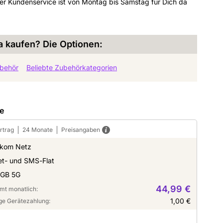
er Kundenservice ist von Montag bis Samstag für Dich da
a kaufen? Die Optionen:
behör
Beliebte Zubehörkategorien
te
rtrag
24 Monate
Preisangaben
ekom Netz
et- und SMS-Flat
 GB 5G
44,99 €
mt monatlich:
1,00 €
ge Gerätezahlung: