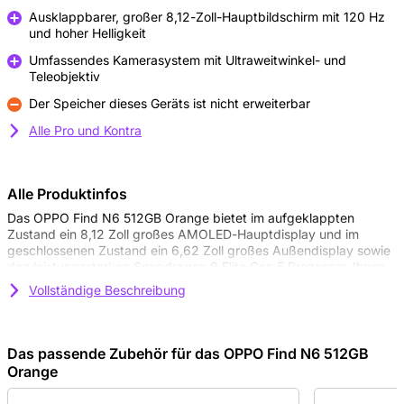
Ausklappbarer, großer 8,12-Zoll-Hauptbildschirm mit 120 Hz
und hoher Helligkeit
Pro
Umfassendes Kamerasystem mit Ultraweitwinkel- und
Teleobjektiv
Pro
Der Speicher dieses Geräts ist nicht erweiterbar
Kontra
Alle Pro und Kontra
Alle Produktinfos
Das OPPO Find N6 512GB Orange bietet im aufgeklappten
Zustand ein 8,12 Zoll großes AMOLED-Hauptdisplay und im
geschlossenen Zustand ein 6,62 Zoll großes Außendisplay sowie
den leistungsstarken Snapdragon 8 Elite Gen 5 Prozessor. Ihnen
stehen großzügige 16 GB RAM, 512 GB interner Speicher und ein
Vollständige Beschreibung
6000 mAh Akku zur Verfügung, der kabelgebundenes
Schnellladen bis zu 80 W und kabelloses Laden bis zu 50 W
unterstützt. Die 200 MP Hauptkamera in Kombination mit
weiteren Objektiven liefert detailreiche Aufnahmen. Mit einer
Das passende Zubehör für das OPPO Find N6 512GB
Dicke von nur 4,21 mm im aufgeklappten Zustand wirkt das Gerät
Orange
besonders hochwertig und modern. Das OPPO Find N6 Orange
512GB steht für Leistung auf Premium-Niveau.