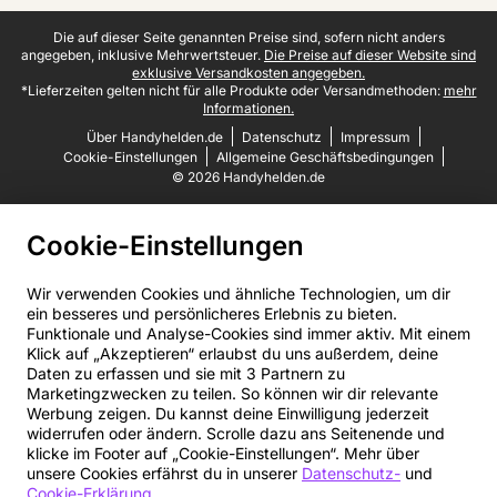
Juristische Fußzeile
Die auf dieser Seite genannten Preise sind, sofern nicht anders
angegeben, inklusive Mehrwertsteuer.
Die Preise auf dieser Website sind
exklusive Versandkosten angegeben.
*Lieferzeiten gelten nicht für alle Produkte oder Versandmethoden:
mehr
Informationen.
Über Handyhelden.de
Datenschutz
Impressum
Cookie-Einstellungen
Allgemeine Geschäftsbedingungen
© 2026 Handyhelden.de
Cookie-Einstellungen
Wir verwenden Cookies und ähnliche Technologien, um dir
ein besseres und persönlicheres Erlebnis zu bieten.
Funktionale und Analyse-Cookies sind immer aktiv. Mit einem
Klick auf „Akzeptieren“ erlaubst du uns außerdem, deine
Daten zu erfassen und sie mit 3 Partnern zu
Marketingzwecken zu teilen. So können wir dir relevante
Werbung zeigen. Du kannst deine Einwilligung jederzeit
widerrufen oder ändern. Scrolle dazu ans Seitenende und
klicke im Footer auf „Cookie-Einstellungen“. Mehr über
unsere Cookies erfährst du in unserer
Datenschutz-
und
Cookie-Erklärung
.