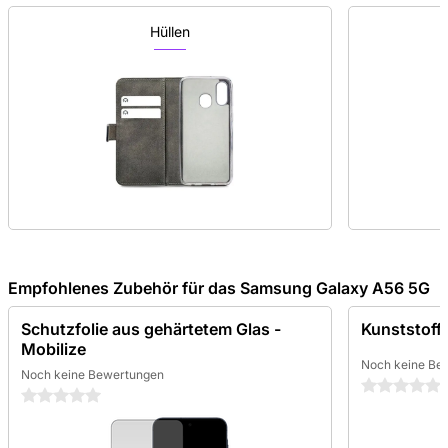
Hüllen
Empfohlenes Zubehör für das Samsung Galaxy A56 5G
Schutzfolie aus gehärtetem Glas -
Kunststoff
Mobilize
Noch keine Be
Noch keine Bewertungen
0 Sterne
0 Sterne