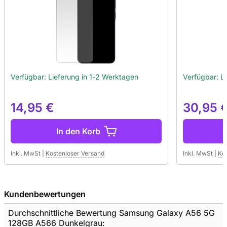
Verfügbar: Lieferung in 1-2 Werktagen
Verfügbar: L
14,95 €
30,95 
In den Korb
Inkl. MwSt
|
Kostenloser Versand
Inkl. MwSt
|
Ko
Kundenbewertungen
Durchschnittliche Bewertung Samsung Galaxy A56 5G
128GB A566 Dunkelgrau: