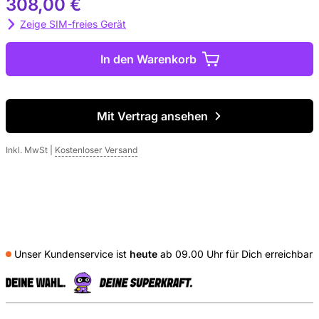
308,00 €
Zeige SIM-freies Gerät
In den Warenkorb
Mit Vertrag ansehen
Inkl. MwSt
|
Kostenloser Versand
Unser Kundenservice ist
heute
ab 09.00 Uhr für Dich erreichbar
S