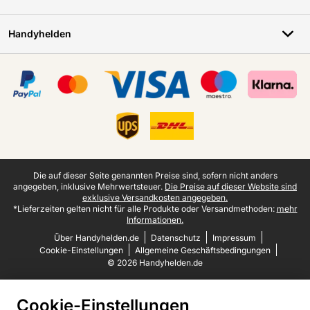
Handyhelden
Zertifikate, Zahlungsmittel, Lieferdienstpartner
Juristische Fußzeile
Die auf dieser Seite genannten Preise sind, sofern nicht anders
angegeben, inklusive Mehrwertsteuer.
Die Preise auf dieser Website sind
exklusive Versandkosten angegeben.
*Lieferzeiten gelten nicht für alle Produkte oder Versandmethoden:
mehr
Informationen.
Über Handyhelden.de
Datenschutz
Impressum
Cookie-Einstellungen
Allgemeine Geschäftsbedingungen
© 2026 Handyhelden.de
Cookie-Einstellungen