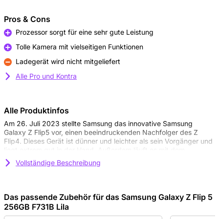
Pros & Cons
Prozessor sorgt für eine sehr gute Leistung
Pro
Tolle Kamera mit vielseitigen Funktionen
Pro
Ladegerät wird nicht mitgeliefert
Kontra
Alle Pro und Kontra
Alle Produktinfos
Am 26. Juli 2023 stellte Samsung das innovative Samsung
Galaxy Z Flip5 vor, einen beeindruckenden Nachfolger des Z
Flip4. Dieses Gerät ist dünner und leichter als sein Vorgänger und
liegt extrem gut in der Hand. Außerdem läuft es mit dem
neuesten Snapdragon 8 Gen2-Prozessor, so dass es immer das
Vollständige Beschreibung
liefert, was Sie erwarten. Was das Aussehen betrifft, ist der
größte Unterschied zum Vorgänger des Z Flip5 der neue
Bildschirm auf der Vorderseite, der nun fast doppelt so groß ist.
Das passende Zubehör für das Samsung Galaxy Z Flip 5
Dynamische AMOLED-Bildschirme von höchster
256GB F731B Lila
Qualität