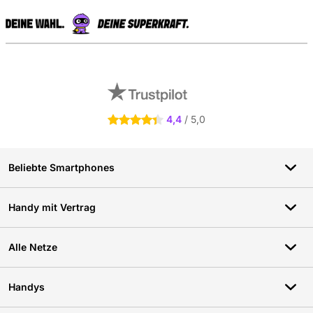
S
Externe Shopbewertungen
4,4
/ 5,0
4.4 Sterne
Beliebte Smartphones
Handy mit Vertrag
Alle Netze
Handys