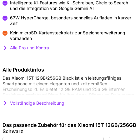
Intelligente KI-Features wie KI-Schreiben, Circle to Search
und die Integration von Google Gemini AI
Pro
67W HyperCharge, besonders schnelles Aufladen in kurzer
Zeit
Pro
Kein microSD-Kartensteckplatz zur Speichererweiterung
vorhanden
Kontra
Alle Pro und Kontra
Alle Produktinfos
Das Xiaomi 15T 12GB/256GB Black ist ein leistungsfähiges
Smartphone mit einem eleganten und zeitgemäßen
Erscheinungsbild. Es bietet 12 GB RAM und 256 GB internen
Speicher ausreichend Platz für Ihre Apps, Bilder und Dokumente.
Das großzügige 6,83-Zoll-AMOLED-Display mit einer
Vollständige Beschreibung
Bildwiederholrate von 120 Hz sorgt für eine besonders flüssige
Darstellung. Mit der IP68-Zertifizierung ist das Xiaomi 15T zudem
gegen Staub und Wasser geschützt.
Das passende Zubehör für das Xiaomi 15T 12GB/256GB
Scharfe Fotos
Schwarz
Erstellen Sie professionelle Aufnahmen mit dem Kamerasystem,