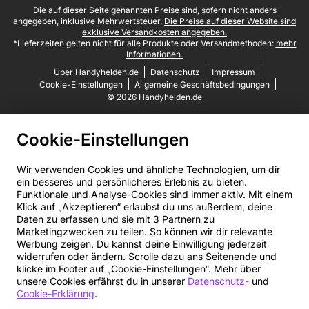
Juristische Fußzeile
Die auf dieser Seite genannten Preise sind, sofern nicht anders
angegeben, inklusive Mehrwertsteuer.
Die Preise auf dieser Website sind
exklusive Versandkosten angegeben.
*Lieferzeiten gelten nicht für alle Produkte oder Versandmethoden:
mehr
Informationen.
Über Handyhelden.de
Datenschutz
Impressum
Cookie-Einstellungen
Allgemeine Geschäftsbedingungen
© 2026 Handyhelden.de
Cookie-Einstellungen
Wir verwenden Cookies und ähnliche Technologien, um dir
ein besseres und persönlicheres Erlebnis zu bieten.
Funktionale und Analyse-Cookies sind immer aktiv. Mit einem
Klick auf „Akzeptieren“ erlaubst du uns außerdem, deine
Daten zu erfassen und sie mit 3 Partnern zu
Marketingzwecken zu teilen. So können wir dir relevante
Werbung zeigen. Du kannst deine Einwilligung jederzeit
widerrufen oder ändern. Scrolle dazu ans Seitenende und
klicke im Footer auf „Cookie-Einstellungen“. Mehr über
unsere Cookies erfährst du in unserer
Datenschutz-
und
Cookie-Erklärung
.