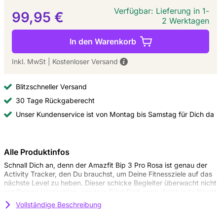
Verfügbar: Lieferung in 1-
99,95 €
2 Werktagen
In den Warenkorb
Inkl. MwSt
|
Kostenloser Versand
Blitzschneller Versand
30 Tage Rückgaberecht
Unser Kundenservice ist von Montag bis Samstag für Dich da
Alle Produktinfos
Schnall Dich an, denn der Amazfit Bip 3 Pro Rosa ist genau der
Activity Tracker, den Du brauchst, um Deine Fitnessziele auf das
nächste Level zu heben. Dieser schicke Begleiter überwacht nicht
nur Deinen Herzschlag, sondern führt Dich auch durch jede Nacht
und hilft so, Deine Gesundheit zu verbessern, ohne dass Du extra
Vollständige Beschreibung
Aufwand betreiben musst. Im Vergleich zu anderen Modellen
hebt er sich durch seine kontinuierliche Überwachung und seine