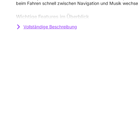
beim Fahren schnell zwischen Navigation und Musik wechse
Wichtige Features im Überblick
✔
360-Grad-Drehung
: Der Clou an diesem Auto-Halter ist 
Vollständige Beschreibung
Rotationsfähigkeit. Es spielt keine Rolle, ob Du das Display q
der Navi-App oder hochkant für schnelles Nachrichtenschreib
F8M978bt macht’s möglich.
✔
Kabelmanagement leicht gemacht
: Jeder kennt das lä
im Auto. Mit diesem Halter gehört das der Vergangenheit an
Ladekabel sorgt dafür, dass es ordentlich und griffbereit ve
nach dem Kabel kramen, sobald der Akku schwindet!