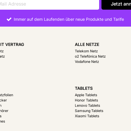
Jetzt an
Immer auf dem Laufenden über neue Produkte und Tarife
IT VERTRAG
ALLE NETZE
etz
Telekom Netz
etz
o2 Telefónica Netz
Vodafone Netz
R
TABLETS
tzfolien
Apple Tablets
acker
Honor Tablets
n
Lenovo Tablets
hörer
Samsung Tablets
s
Xiaomi Tablets
hes