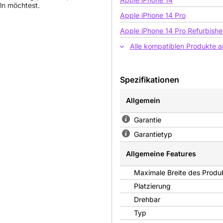
ln möchtest.
Apple iPhone 14 Pro
Apple iPhone 14 Pro Refurbish
seine komplette
Alle kompatiblen Produkte 
uer für eine gute Übersicht in
en nutzen willst – der Belkin
stige Gewimmel aus Ladekabeln
Spezifikationen
. Der clevere Stauraum für Dein
rstaut ist. Nie mehr mühsam
Allgemein
Garantie
Garantietyp
Allgemeine Features
Maximale Breite des Produ
Platzierung
Drehbar
Typ