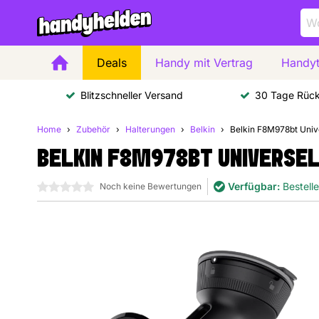
Deals
Handy mit Vertrag
Handyt
Blitzschneller Versand
30 Tage Rüc
Home
Zubehör
Halterungen
Belkin
Belkin F8M978bt Univ
BELKIN F8M978BT UNIVERSE
Verfügbar:
Bestell
0 Sterne
Noch keine Bewertungen