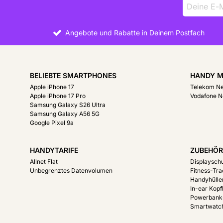
Angebote und Rabatte in Deinem Postfach
BELIEBTE SMARTPHONES
HANDY M
Apple iPhone 17
Telekom N
Apple iPhone 17 Pro
Vodafone N
Samsung Galaxy S26 Ultra
Samsung Galaxy A56 5G
Google Pixel 9a
HANDYTARIFE
ZUBEHÖ
Allnet Flat
Displayschu
Unbegrenztes Datenvolumen
Fitness-Tr
Handyhülle
In-ear Kopf
Powerbank
Smartwatc