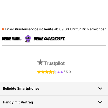
Unser Kundenservice ist
heute
ab 09.00 Uhr für Dich erreichbar
S
Externe Shopbewertungen
4,4
/ 5,0
4.4 Sterne
Beliebte Smartphones
Handy mit Vertrag