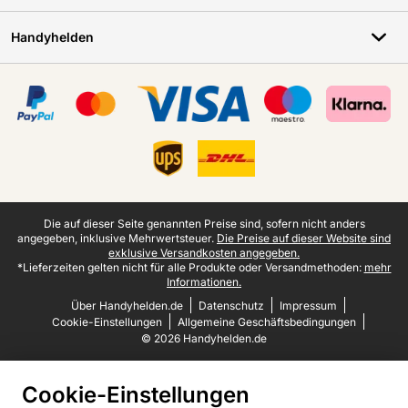
Handyhelden
Zertifikate, Zahlungsmittel, Lieferdienstpartner
Juristische Fußzeile
Die auf dieser Seite genannten Preise sind, sofern nicht anders
angegeben, inklusive Mehrwertsteuer.
Die Preise auf dieser Website sind
exklusive Versandkosten angegeben.
*Lieferzeiten gelten nicht für alle Produkte oder Versandmethoden:
mehr
Informationen.
Über Handyhelden.de
Datenschutz
Impressum
Cookie-Einstellungen
Allgemeine Geschäftsbedingungen
© 2026 Handyhelden.de
Cookie-Einstellungen