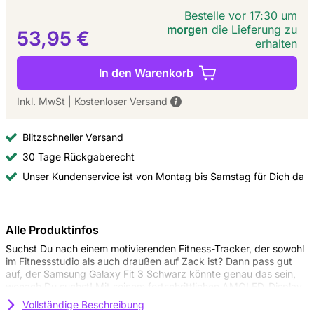
Bestelle vor 17:30 um
morgen
die Lieferung zu
53,95 €
erhalten
In den Warenkorb
Inkl. MwSt
|
Kostenloser Versand
Blitzschneller Versand
30 Tage Rückgaberecht
Unser Kundenservice ist von Montag bis Samstag für Dich da
Alle Produktinfos
Suchst Du nach einem motivierenden Fitness-Tracker, der sowohl
im Fitnessstudio als auch draußen auf Zack ist? Dann pass gut
auf, der Samsung Galaxy Fit 3 Schwarz könnte genau das sein,
wonach Du suchst! Mit seinem fortschrittlichen AMOLED-Display
bietet dieser Fitness-Tracker strahlende, lebensechte Farben, die
Vollständige Beschreibung
Deine Fitnessdaten bei jeder Lichtbedingung klar und deutlich