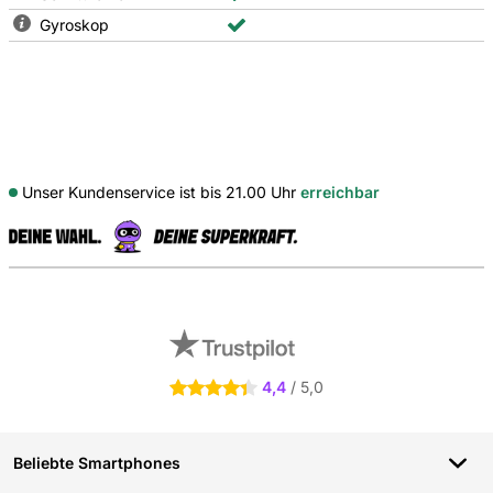
Gyroskop
Unser Kundenservice ist bis 21.00 Uhr
erreichbar
S
Externe Shopbewertungen
4,4
/ 5,0
4.4 Sterne
Beliebte Smartphones