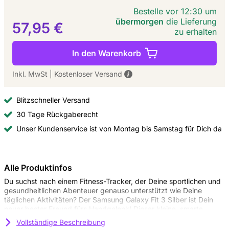
Bestelle vor 12:30 um
übermorgen
die Lieferung
57,95 €
zu erhalten
In den Warenkorb
Inkl. MwSt
|
Kostenloser Versand
Blitzschneller Versand
30 Tage Rückgaberecht
Unser Kundenservice ist von Montag bis Samstag für Dich da
Alle Produktinfos
Du suchst nach einem Fitness-Tracker, der Deine sportlichen und
gesundheitlichen Abenteuer genauso unterstützt wie Deine
täglichen Aktivitäten? Der Samsung Galaxy Fit 3 Silber ist Dein
neuer bester Freund fürs Handgelenk! Dieser kleine, smarte
Activity Tracker hält Dich auf Trab und hat alles, was Du für ein
Vollständige Beschreibung
aktives und gesundes Leben brauchst.