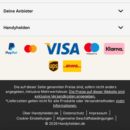
Deine Anbieter
Handyhelden
Zertifikate, Zahlungsmittel, Lieferdienstpartner
Juristische Fußzeile
Die auf dieser Seite genannten Preise sind, sofern nicht anders
angegeben, inklusive Mehrwertsteuer.
Die Preise auf dieser Website sind
exklusive Versandkosten angegeben.
*Lieferzeiten gelten nicht für alle Produkte oder Versandmethoden:
mehr
Informationen.
Über Handyhelden.de
Datenschutz
Impressum
Cookie-Einstellungen
Allgemeine Geschäftsbedingungen
© 2026 Handyhelden.de