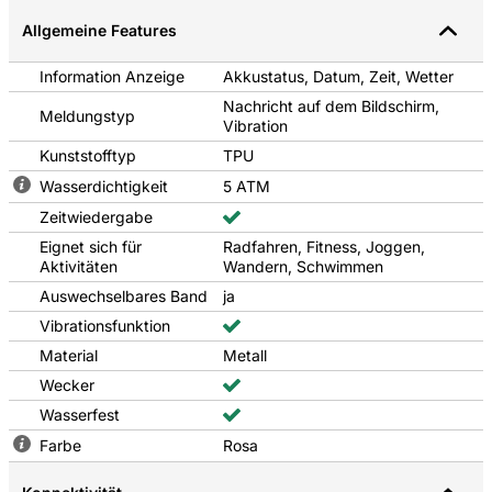
Duschen getragen werden. Die berührungsempfindlichen
Bedienelemente bleiben auch bei Feuchtigkeit funktionstüchtig,
Allgemeine Features
sodass es ideal für einen aktiven Alltag geeignet ist.
Information Anzeige
Akkustatus, Datum, Zeit, Wetter
Mi Fitness App
Nachricht auf dem Bildschirm,
Dank Bluetooth 5.4 lässt sich das Band im Handumdrehen mit
Meldungstyp
Vibration
dem Smartphone koppeln. In der Mi Fitness App können Sie Ihre
Fortschritte beobachten, Ziele definieren und Ihre Gesundheit
Kunststofftyp
TPU
analysieren. Mit der neuen HyperOS 2-Oberfläche stehen Ihnen
Wasserdichtigkeit
5 ATM
kreative Zifferblätter und individuelle Vibrationsmuster zur
Verfügung.
Zeitwiedergabe
Eignet sich für
Radfahren, Fitness, Joggen,
Aktivitäten
Wandern, Schwimmen
Auswechselbares Band
ja
Vibrationsfunktion
Material
Metall
Wecker
Wasserfest
Farbe
Rosa