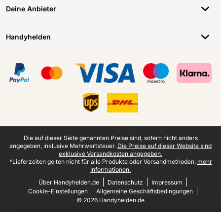
Deine Anbieter
Handyhelden
Zertifikate, Zahlungsmittel, Lieferdienstpartner
Juristische Fußzeile
Die auf dieser Seite genannten Preise sind, sofern nicht anders
angegeben, inklusive Mehrwertsteuer.
Die Preise auf dieser Website sind
exklusive Versandkosten angegeben.
*Lieferzeiten gelten nicht für alle Produkte oder Versandmethoden:
mehr
Informationen.
Über Handyhelden.de
Datenschutz
Impressum
Cookie-Einstellungen
Allgemeine Geschäftsbedingungen
© 2026 Handyhelden.de