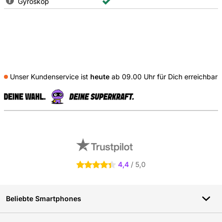
Gyroskop
Unser Kundenservice ist
heute
ab 09.00 Uhr für Dich erreichbar
S
Externe Shopbewertungen
4,4
/ 5,0
4.4 Sterne
Beliebte Smartphones