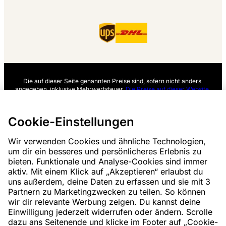
Die auf dieser Seite genannten Preise sind, sofern nicht anders
angegeben, inklusive Mehrwertsteuer.
Die Preise auf dieser Website
sind exklusive Versandkosten angegeben.
*Die angegebenen Lieferzeiten gelten nicht für alle Produkte oder
Versandmethoden:
mehr Informationen.
Cookie-Einstellungen
Wir verwenden Cookies und ähnliche Technologien,
|
|
|
Über Handyhelden.de
Datenschutz
Impressum
um dir ein besseres und persönlicheres Erlebnis zu
bieten. Funktionale und Analyse-Cookies sind immer
aktiv. Mit einem Klick auf „Akzeptieren“ erlaubst du
|
|
Vertrag kündigen
Allgemeine Geschäftsbedingungen
uns außerdem, deine Daten zu erfassen und sie mit 3
Partnern zu Marketingzwecken zu teilen. So können
|
©
2026
Handyhelden.de
Cookie-Einstellungen
wir dir relevante Werbung zeigen. Du kannst deine
Einwilligung jederzeit widerrufen oder ändern. Scrolle
dazu ans Seitenende und klicke im Footer auf „Cookie-