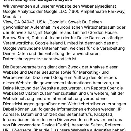
Wir verwenden auf unserer Website den Webanalysedienst
Google Analytics der Google LLC. (1600 Amphitheatre Parkway,
Mountain
View, CA 94043, USA; „Google“). Soweit Du Deinen
gewöhnlichen Aufenthalt im europäischen Wirtschaftsraum oder
der Schweiz hast, ist Google Ireland Limited (Gordon House,
Barrow Street, Dublin 4, Irland) der für Deine Daten zuständige
Verantwortliche. Google Ireland Limited ist demnach das mit
Google verbundene Unternehmen, welches für die Verarbeitung
Deiner Daten und die Einhaltung der anwendbaren
Datenschutzgesetze verantwortlich ist.
Die Datenverarbeitung dient dem Zweck der Analyse dieser
Website und Deiner Besucher sowie für Marketing- und
Werbezwecke. Dazu wird Google im Auftrag des Betreibers
dieser Website die gewonnenen Informationen benutzen, um
Deine Nutzung der Website auszuwerten, um Reports über die
Websiteaktivitäten zusammenzustellen und um weitere, mit der
Websitenutzung und der Internetnutzung verbundene
Dienstleistungen gegenüber dem Websitebetreiber zu erbringen.
Dabei können u.a. folgende Informationen erhoben werden: IP-
Adresse, Datum und Uhrzeit des Seitenaufrufs, Klickpfad,
Informationen über den von Dir verwendeten Browser und das
von Dir verwendete Device (Gerät), besuchte Seiten, Referrer-
URL (Webseite, über die Du unsere Webseite aufgerufen haben),