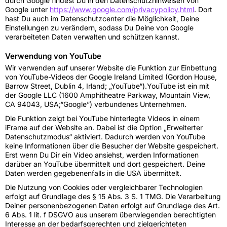
durch Google findest Du in den Datenschutzhinweisen von
Google unter
https://www.google.com/privacypolicy.html
. Dort
hast Du auch im Datenschutzcenter die Möglichkeit, Deine
Einstellungen zu verändern, sodass Du Deine von Google
verarbeiteten Daten verwalten und schützen kannst.
Verwendung von YouTube
Wir verwenden auf unserer Website die Funktion zur Einbettung
von YouTube-Videos der Google Ireland Limited (Gordon House,
Barrow Street, Dublin 4, Irland; „YouTube“).YouTube ist ein mit
der Google LLC (1600 Amphitheatre Parkway, Mountain View,
CA 94043, USA;“Google”) verbundenes Unternehmen.
Die Funktion zeigt bei YouTube hinterlegte Videos in einem
iFrame auf der Website an. Dabei ist die Option „Erweiterter
Datenschutzmodus“ aktiviert. Dadurch werden von YouTube
keine Informationen über die Besucher der Website gespeichert.
Erst wenn Du Dir ein Video ansiehst, werden Informationen
darüber an YouTube übermittelt und dort gespeichert. Deine
Daten werden gegebenenfalls in die USA übermittelt.
Die Nutzung von Cookies oder vergleichbarer Technologien
erfolgt auf Grundlage des § 15 Abs. 3 S. 1 TMG. Die Verarbeitung
Deiner personenbezogenen Daten erfolgt auf Grundlage des Art.
6 Abs. 1 lit. f DSGVO aus unserem überwiegenden berechtigten
Interesse an der bedarfsgerechten und zielgerichteten