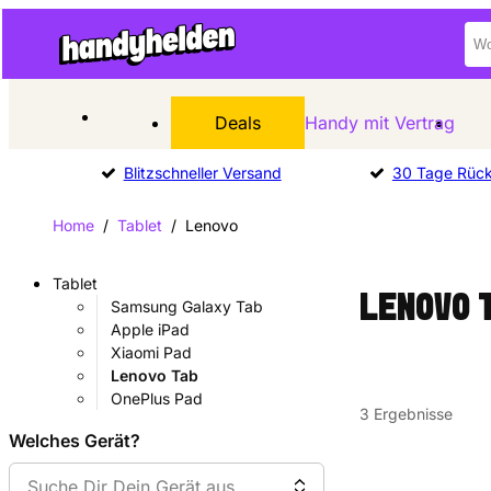
Deals
Handy mit Vertrag
Blitzschneller Versand
30 Tage Rüc
Home
/
Tablet
/
Lenovo
Tablet
LENOVO 
Samsung Galaxy Tab
Apple iPad
Xiaomi Pad
Lenovo Tab
OnePlus Pad
3
Ergebnisse
Welches Gerät?
Suche Dir Dein Gerät aus