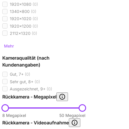
1920x1080
(0)
1340x800
(0)
1920x1020
(0)
1920x1200
(0)
2112x1320
(0)
Mehr
Kameraqualität (nach
Kundenangaben)
Gut, 7+
(0)
Sehr gut, 8+
(0)
Ausgezeichnet, 9+
(0)
Rückkamera - Megapixel
8 Megapixel
50 Megapixel
Rückkamera - Videoaufnahme