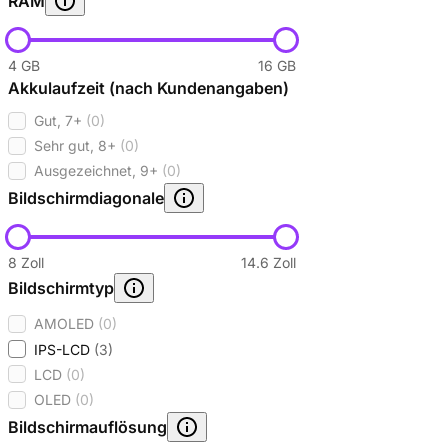
RAM
4 GB
16 GB
Akkulaufzeit (nach Kundenangaben)
Gut, 7+
(0)
Sehr gut, 8+
(0)
Ausgezeichnet, 9+
(0)
Bildschirmdiagonale
8 Zoll
14.6 Zoll
Bildschirmtyp
AMOLED
(0)
IPS-LCD
(3)
LCD
(0)
OLED
(0)
Bildschirmauflösung