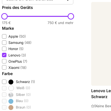
Preis des Geräts
175 €
750 € und mehr
Marke
Apple
(50)
Samsung
(48)
Honor
(5)
Lenovo
(3)
OnePlus
(7)
Xiaomi
(18)
Farbe
Schwarz
(1)
Weiß
(0)
Lenovo Le
Silber
(0)
Schwarz
Blau
(0)
(Keine Be
Braun
(0)