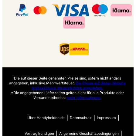
Die auf dieser Seite genannten Preise sind, sofern nicht anders
angegeben, inklusive Mehrwertsteuer.
Die Preise auf dieser Website
sind exklusive Versandkosten angegeben.
*Die angegebenen Lieferzeiten gelten nicht für alle Produkte oder
Versandmethoden:
mehr Informationen.
|
|
|
Über Handyhelden.de
Datenschutz
Impressum
|
|
Vertrag kündigen
Allgemeine Geschäftsbedingungen