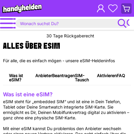
Waren
anzei
30 Tage Rückgaberecht
ALLES ÜBER ESIM
Für alle, die es einfach mögen - unsere eSIM-Heldeninfos
Was ist
Anbieter
Beantragen
SIM-
Aktivieren
FAQ
eSIM?
Tausch
Was ist eine eSIM?
eSIM steht für „embedded SIM“ und ist eine in Dein Telefon,
Tablet oder Deine Smartwatch integrierte SIM-Karte. Sie
ermöglicht es Dir, Deinen Mobilfunkvertrag digital zu aktivieren –
ganz ohne eine physische SIM-Karte.
Mit einer eSIM kannst Du problemlos den Anbieter wechseln
oder einen neuen Vertrag aktivieren. Das geht einfach über die