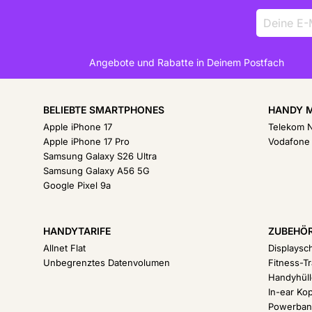
Deine
E-
Mail-
Adresse
Angebote und Rabatte in Deinem Postfach
BELIEBTE SMARTPHONES
HANDY M
Apple iPhone 17
Telekom 
Apple iPhone 17 Pro
Vodafone
Samsung Galaxy S26 Ultra
Samsung Galaxy A56 5G
Google Pixel 9a
HANDYTARIFE
ZUBEHÖ
Allnet Flat
Displaysc
Unbegrenztes Datenvolumen
Fitness-T
Handyhül
In-ear Ko
Powerban