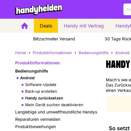
Deals
Handy mit Vertrag
Handyt
Zuhause
Blitzschneller Versand
30 Tage Rüc
Home
Produktinformationen
Bedienungshilfe
Android
HANDY
Produktinformationen
Bedienungshilfe
Android
Mach's wie e
Software-Update
Das Zurückse
einen Verkau
Back-up erstellen
Handy zurücksetzen
Mein Gerät suchen deaktivieren
Langlebige und umweltfreundliche Handys
Reparaturen vermeiden
Produktbewertungen
So setzt