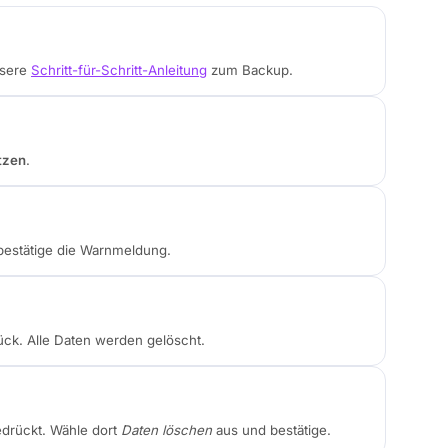
nsere
Schritt-für-Schritt-Anleitung
zum Backup.
tzen
.
estätige die Warnmeldung.
ück. Alle Daten werden gelöscht.
drückt. Wähle dort
Daten löschen
aus und bestätige.