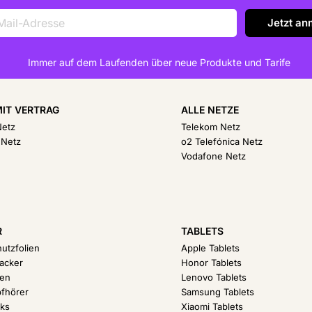
Immer auf dem Laufenden über neue Produkte und Tarife
IT VERTRAG
ALLE NETZE
Netz
Telekom Netz
 Netz
o2 Telefónica Netz
Vodafone Netz
R
TABLETS
hutzfolien
Apple Tablets
racker
Honor Tablets
len
Lenovo Tablets
pfhörer
Samsung Tablets
ks
Xiaomi Tablets